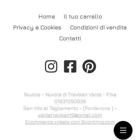
Home
Il tuo carrello
Privacy e Cookies
Condizioni di vendita
Contatti
Nuvole - Nuvole di Trevisan Vania - P.Iva
01837290939
San Vito al Tagliamento - (Pordenone ) -
vaniatrevisan19@gmail.com
Ecommerce creato con
Scontrino.com