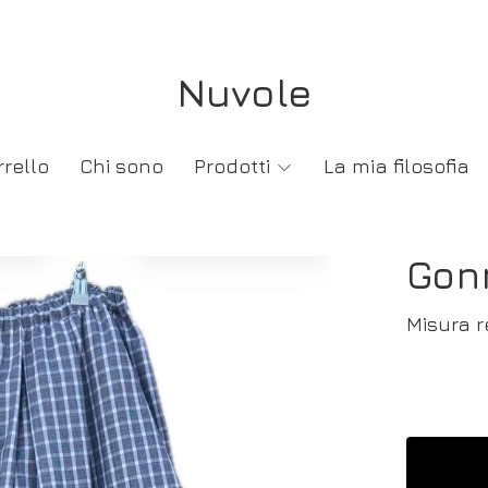
Nuvole
rrello
Chi sono
Prodotti
La mia filosofia
Gonn
Misura r