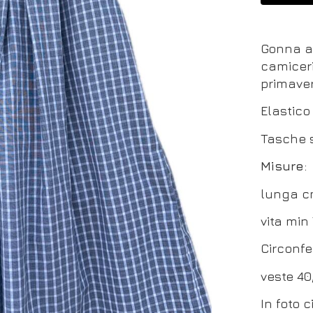
Gonna a 
camiceri
primave
Elastico
Tasche s
Misure
:
lunga c
vita min
Circonfe
veste 40
In foto 