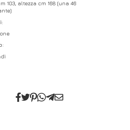
cm 103, altezza cm 168 (una 46
nte)
i:
tone
o:
adi