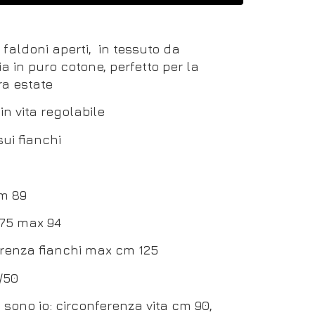
faldoni aperti, in tessuto da
a in puro cotone, perfetto per la
ra estate
 in vita regolabile
ui fianchi
m 89
 75 max 94
renza fianchi max cm 125
/50
ci sono io: circonferenza vita cm 90,