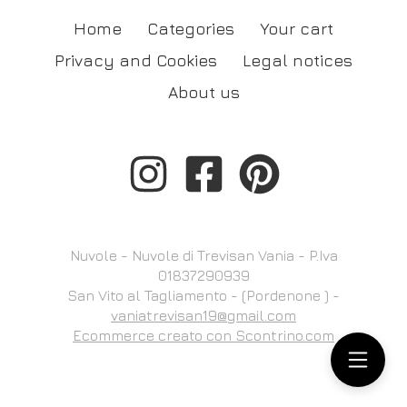
Home
Categories
Your cart
Privacy and Cookies
Legal notices
About us
Nuvole - Nuvole di Trevisan Vania - P.Iva
01837290939
San Vito al Tagliamento - (Pordenone ) -
vaniatrevisan19@gmail.com
Ecommerce creato con
Scontrino.com